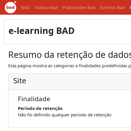
Ir para o conteúdo principal
BAD
Notícia Bad
Publicações Bad
Eventos Bad
e-learning BAD
Resumo da retenção de dado
Esta página mostra as categorias e finalidades predefinidas p
Site
Finalidade
Período de retenção
Não foi definido qualquer período de retenção